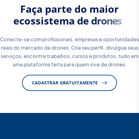
F
a
ç
a
p
a
r
t
e
d
o
m
a
i
o
r
e
c
o
s
s
i
s
t
e
m
a
d
e
d
r
o
n
e
s
Conecte-se com profissionais, empresas e oportunidades
reais do mercado de drones. Crie seu perfil, divulgue seus
serviços, encontre trabalhos, cursos e produtos, tudo em
uma plataforma feita para quem vive de drones.
CADASTRAR GRATUITAMENTE