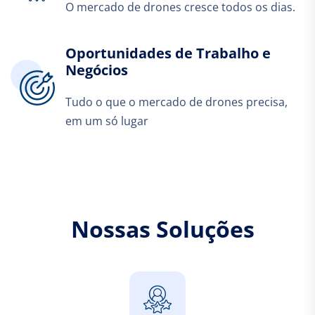
O mercado de drones cresce todos os dias.
Oportunidades de Trabalho e
Negócios
Tudo o que o mercado de drones precisa,
em um só lugar
N
o
s
s
a
s
S
o
l
u
ç
õ
e
s